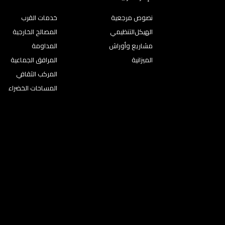
نصوص مرجعية
خدمات القرب
اﻟﻬﯿﻜﻞاﻟﺘﻨﻈﯿﻤﻲ
المصالح الخارجية
مشاريع وأوراش
المداومة
الميزانية
المرافق الجماعية
المركب الثقافي
المساحات الخضراء