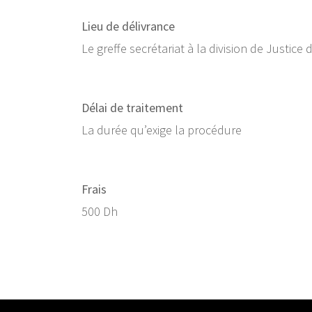
Lieu de délivrance
Le greffe secrétariat à la division de Justice d
Délai de traitement
La durée qu’exige la procédure
Frais
500 Dh