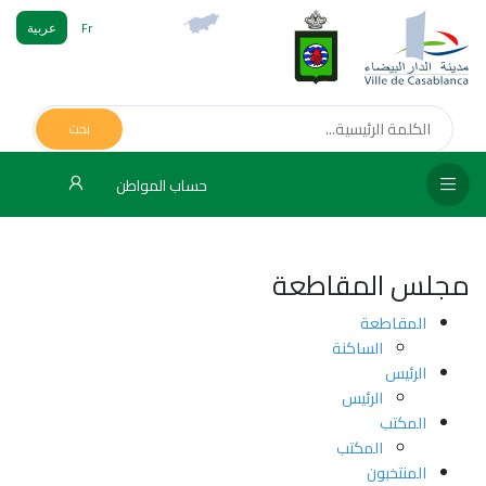
Fr
عربية
الص
الرئ
بحث
مج
حساب المواطن
المق
الإد
مجلس المقاطعة
التر
المقاطعة
الخد
الساكنة
الرئيس
فض
الرئيس
الإع
المكتب
المكتب
المنتخبون