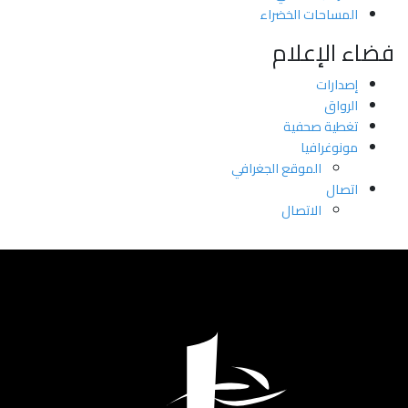
المساحات الخضراء
فضاء الإعلام
إصدارات
الرواق
تغطية صحفية
مونوغرافيا
اﻟﻤﻮﻗﻊ اﻟﺠﻐﺮاﻓﻲ
اتصال
الاتصال