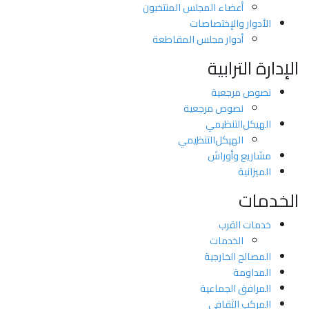
أعضاء المجلس المنتخبون
الأدوار والإختصاصات
أدوار مجلس المقاطعة
الإدارة الترابية
نصوص مرجعية
نصوص مرجعية
اﻟﻬﯿﻜﻞاﻟﺘﻨﻈﯿﻤﻲ
اﻟﻬﯿﻜﻞاﻟﺘﻨﻈﯿﻤﻲ
مشاريع وأوراش
الميزانية
الخدمات
خدمات القرب
الخدمات
المصالح الخارجية
المداومة
المرافق الجماعية
المركب الثقافي