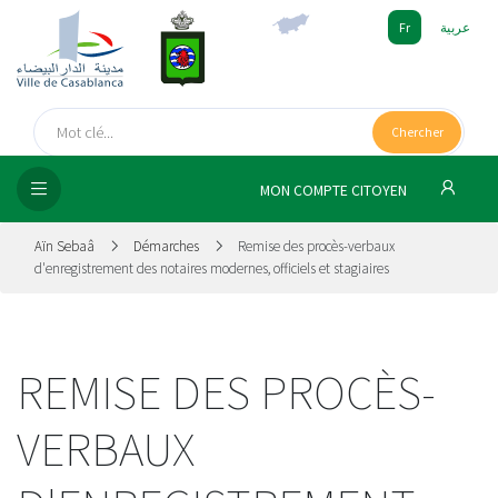
Fr
عربية
UEIL
Chercher
SEIL
ISSEMENT
MON COMPTE CITOYEN
SATION
Aïn Sebaâ
Démarches
Remise des procès-verbaux
d'enregistrement des notaires modernes, officiels et stagiaires
ICES
 MÉDIA
REMISE DES PROCÈS-
VERBAUX