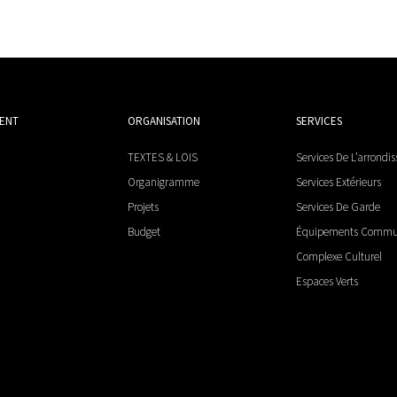
MENT
ORGANISATION
SERVICES
TEXTES & LOIS
Services De L’arrondi
Organigramme
Services Extérieurs
Projets
Services De Garde
Budget
Équipements Comm
Complexe Culturel
Espaces Verts