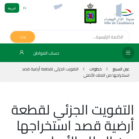
Fr
عربية
الص
الرئ
بحث
مج
حساب المواطن
المق
عين السبع
خطوات
التفويت الجزئي لقطعة أرضية قصد
الإد
استخراجها من الملك الأصلي
التر
الخد
التفويت الجزئي لقطعة
فض
أرضية قصد استخراجها
الإع