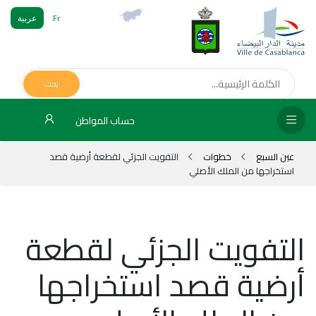
Fr
عربية
الص
الرئ
بحث
مج
حساب المواطن
المق
عين السبع
خطوات
التفويت الجزئي لقطعة أرضية قصد
الإد
استخراجها من الملك الأصلي
التر
الخد
التفويت الجزئي لقطعة
فض
أرضية قصد استخراجها
الإع