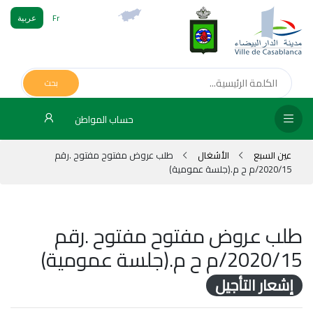
Fr
عربية
الص
الرئ
بحث
مج
حساب المواطن
المق
عين السبع
الأشغال
طلب عروض مفتوح مفتوح .رقم
الإد
2020/15/م ح م.(جلسة عمومية)
التر
الخد
طلب عروض مفتوح مفتوح .رقم
2020/15/م ح م.(جلسة عمومية)
فض
الإع
إشعار التأجيل