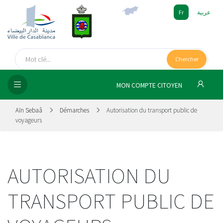
Fr
عربية
UEIL
Chercher
SEIL
ISSEMENT
MON COMPTE CITOYEN
SATION
Aïn Sebaâ
Démarches
Autorisation du transport public de
voyageurs
ICES
 MÉDIA
AUTORISATION DU
TRANSPORT PUBLIC DE