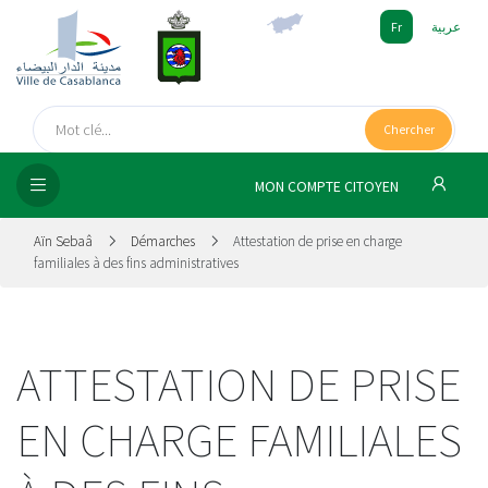
Fr
عربية
UEIL
Chercher
SEIL
ISSEMENT
MON COMPTE CITOYEN
SATION
Aïn Sebaâ
Démarches
Attestation de prise en charge
familiales à des fins administratives
ICES
 MÉDIA
ATTESTATION DE PRISE
EN CHARGE FAMILIALES