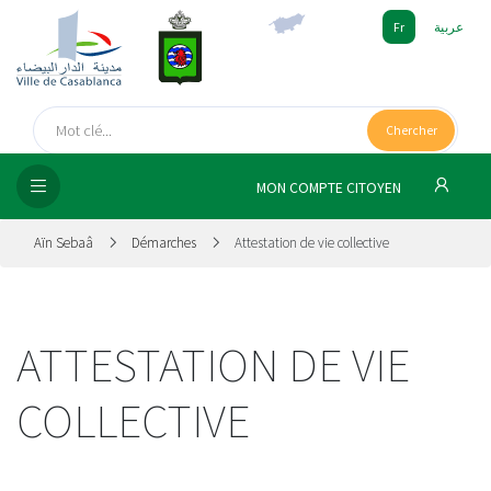
Fr
عربية
UEIL
Chercher
SEIL
ISSEMENT
MON COMPTE CITOYEN
SATION
Aïn Sebaâ
Démarches
Attestation de vie collective
ICES
ATTESTATION DE VIE
 MÉDIA
COLLECTIVE