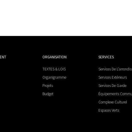
MENT
ORGANISATION
SERVICES
TEXTES & LOIS
Services De L’arrondi
Organigramme
Services Extérieurs
Projets
Services De Garde
Budget
Équipements Comm
Complexe Culturel
Espaces Verts