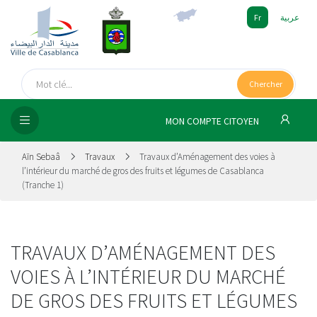
Fr
عربية
UEIL
Chercher
SEIL
ISSEMENT
MON COMPTE CITOYEN
SATION
Aïn Sebaâ
Travaux
Travaux d’Aménagement des voies à
l’intérieur du marché de gros des fruits et légumes de Casablanca
(Tranche 1)
ICES
 MÉDIA
TRAVAUX D’AMÉNAGEMENT DES
VOIES À L’INTÉRIEUR DU MARCHÉ
DE GROS DES FRUITS ET LÉGUMES