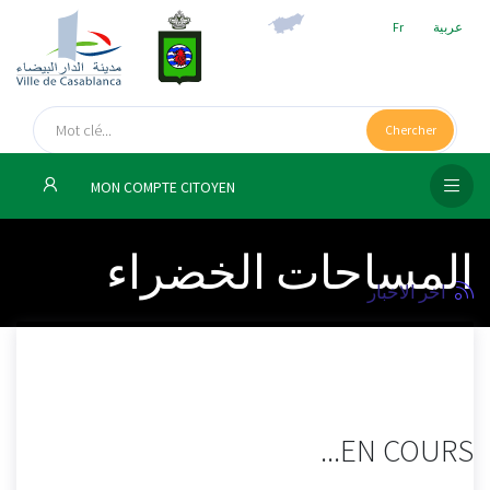
Fr
عربية
الص
الرئ
Chercher
مج
MON COMPTE CITOYEN
المق
المساحات الخضراء
الإد
التر
اخر الاخبار
الخد
فض
الإع
EN COURS...