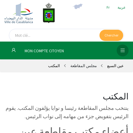
عربية
Fr
الص
الرئ
Chercher
مج
MON COMPTE CITOYEN
المق
عين السبع
مجلس المقاطعة
المكتب
الإد
التر
الخد
المكتب
ينتخب مجلس المقاطعة رئيسا و نوابا يؤلفون المكتب. ﯾﻘﻮم
فض
الإع
اﻟﺮﺋﯿﺲ ﺑﺘﻔﻮﯾﺾ ﺟﺰء ﻣﻦ ﻣﻬﺎﻣﻪ إﻟﻰ ﻧﻮاب اﻟﺮﺋﯿﺲ.
أعضاء مكتب مقاطعة عين